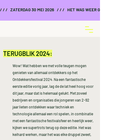
/ / /   ZATERDAG 30 MEI 2026   / / /   HET WAS WEER GEWELDIG    / / /    
TERUGBLIK 2024:
Wow! Wat hebben we met volle teugen mogen
genieten van allemaal ontdekkers op het
Ontdekkersfestival 2024. Na een fantastische
eerste editie vorig jaar, lag de de lat heel hoog voor
dit jaar, maar dat is helemaal gelukt. Met zoveel
bedrijven en organisaties die jongeren van 2-92
jaar lieten ontdekken waar techniek en
technologie allemaal een rol spelen, in combinatie
met een fantastische festivalsfeer en heerlijk weer,
kijken we supertrots terug op deze editie. Het was
keihard werken, maar het was elke druppel zweet,