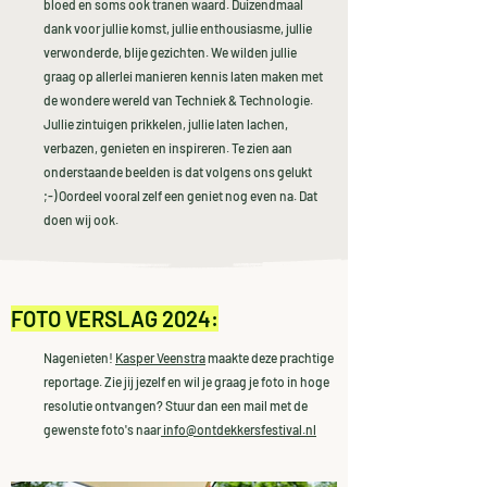
bloed en soms ook tranen waard. Duizendmaal
dank voor jullie komst, jullie enthousiasme, jullie
verwonderde, blije gezichten. We wilden jullie
graag op allerlei manieren kennis laten maken met
de wondere wereld van Techniek & Technologie.
Jullie zintuigen prikkelen, jullie laten lachen,
verbazen, genieten en inspireren. Te zien aan
onderstaande beelden is dat volgens ons gelukt
;-) Oordeel vooral zelf een geniet nog even na. Dat
doen wij ook.
FOTO VERSLAG 2024:
Nagenieten!
Kasper Veenstra
maakte deze prachtige
reportage. Zie jij jezelf en wil je graag je foto in hoge
resolutie ontvangen? Stuur dan een mail met de
gewenste foto's naar
info@ontdekkersfestival.nl