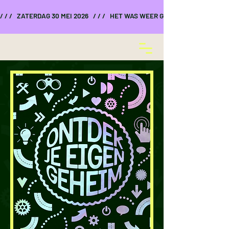
/ / /   ZATERDAG 30 MEI 2026   / / /   HET WAS WEER GEWELDIG    / / /    