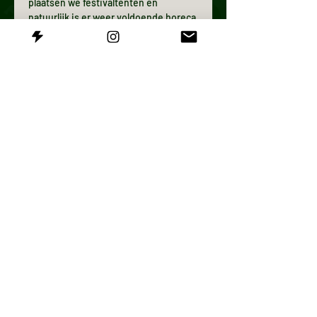
plaatsen we festivaltenten en 
natuurlijk is er weer voldoende horeca 
aanwezig. Zo blijft de vertrouwde 
Ontdekkerssfeer behouden, ook op 
deze nieuwe plek.
Kom ontdekken. Kom proberen. En 
verwonder je!
We zien je graag op zaterdag 30 mei in 
Harderwijk!
TICKETS
Verkoop geëindigd op
Soort ticket
TOEGANGSKAART 2026