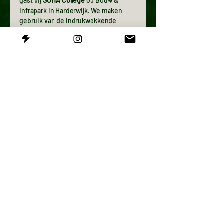
gast bij 
SOMA College
 op Bouw & 
Infrapark in Harderwijk. We maken 
gebruik van de indrukwekkende 
binnenruimtes en lokalen. Uiteraard 
bewaken we de inmiddels iconische 
Ontdekkerssfeer door buiten tenten 
te plaatsen, is er weer voldoende 
horeca aanwezig en zijn we in overleg 
of we gebruik mogen maken van het 
wagenpark. Dat beloofd wat! 
We zien je graag op zaterdag 12 april in 
Harderwijk!
TICKETS
Verkoop geëindigd op