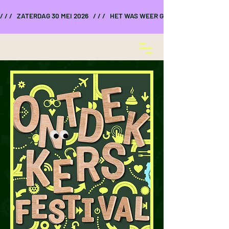
/ / /   ZATERDAG 30 MEI 2026   / / /   HET WAS WEER GEWELDIG    / / /    